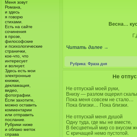
Меня зовут
Романа,
и здесь
я говорю
стихами.
Весна… кус
Есть на сайте
сочинения
Г.
в прозе,
философские
и психологические
Читать далее
→
странички,
кое-что, что
интересует
Рубрика:
Фраза дня
и волнует.
Здесь есть мои
электронные
Не отпус
книжки,
декламация,
Не отпускай моей руки,
видео,
Внизу — разлом ощерил скал
фотографии.
Пока меня совсем не стало…
Если захотите,
можно оставить
Пока близки… Пока близки.
комментарии
или отправить
Не отпускай меня душой
послание.
Одну туда, где мы не вместе,
Рубрики ниже
В бесцветный мир со вкусом ж
и облако меток
С кричащей немо пустотой.
справа