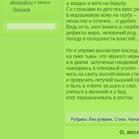
whoiscall.ru
к записи
а заодно и вето на борьбу.

Со страхами из детства врос рю
Поехали
в мурашковую кожу на горбу –

ненастно и готично... и удобно.

Ведь есть, кого винить в скорбя
дефекты мира, человечий род,

погоду и оплошности властей...

Но я упрямо высмотрю восход

на пике тьмы, что чёрного черне
и в диком  заточеньи пандемий 
наведаюсь в кленовый уголок –
жить на свету, выплёскивая стих
и приручить летучий вышний све
и быть в ответе за шаги и слог,

учиться у мучений и у бед

итог переиначивать в росток.

Рубрика:
Без рубрики
,
Стихи
,
Чело
О, вес