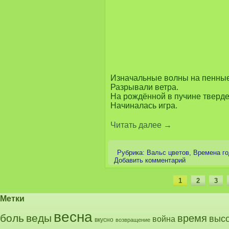
Изначальные волны на пенны
Разрывали ветра.
На рождённой в пучине тверд
Начиналась игра.
Читать далее
→
Рубрика:
Вальс цветов
,
Времена го
Добавить комментарий
1
2
3
Метки
весна
боль
веды
время
выс
война
вкусно
возвращение