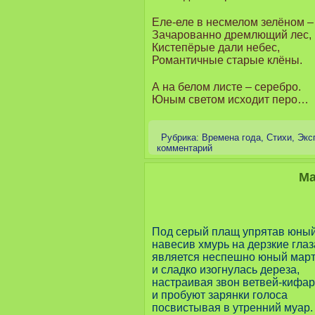
Еле-еле в несмелом зелёном –
Зачарованно дремлющий лес,
Кистепёрые дали небес,
Романтичные старые клёны.
А на белом листе – серебро.
Юным светом исходит перо…
Рубрика:
Времена года
,
Стихи
,
Экс
комментарий
Ма
Под серый плащ упрятав юны
навесив хмурь на дерзкие глаз
является неспешно юный мар
и сладко изогнулась дереза,
настраивая звон ветвей-кифар
и пробуют зарянки голоса
посвистывая в утренний муар.