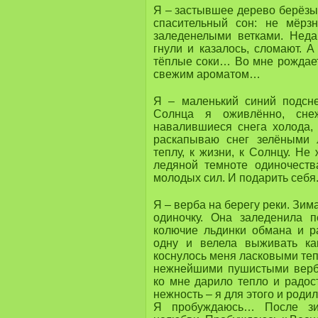
Я – застывшее дерево берёзы
спасительный сон: не мёрзн
заледенелыми ветками. Неда
гнули и казалось, сломают. 
тёплые соки… Во мне рождает
свежим ароматом…
Я – маленький синий подсн
Солнца я оживлённо, сне
навалившиеся снега холода,
раскапываю снег зелёными л
теплу, к жизни, к Солнцу. Н
ледяной темноте одиночеств
молодых сил. И подарить себя
Я – верба на берегу реки. Зим
одиночку. Она заледенила 
колючие льдинки обмана и р
одну и велела выживать ка
коснулось меня ласковыми теп
нежнейшими пушистыми вербо
ко мне дарило тепло и радос
нежность – я для этого и родил
Я пробуждаюсь… После зим