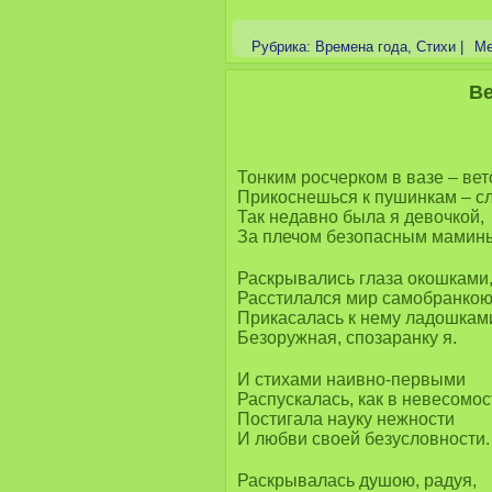
Рубрика:
Времена года
,
Стихи
|
Ме
В
Тонким росчерком в вазе – вет
Прикоснешься к пушинкам – с
Так недавно была я девочкой,
За плечом безопасным мамин
Раскрывались глаза окошками
Расстилался мир самобранкою
Прикасалась к нему ладошкам
Безоружная, спозаранку я.
И стихами наивно-первыми
Распускалась, как в невесомос
Постигала науку нежности
И любви своей безусловности.
Раскрывалась душою, радуя,