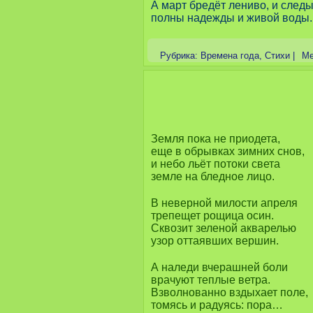
А март бредёт лениво, и след
полны надежды и живой воды.
Рубрика:
Времена года
,
Стихи
|
Ме
Земля пока не приодета,
еще в обрывках зимних снов,
и небо льёт потоки света
земле на бледное лицо.
В неверной милости апреля
трепещет рощица осин.
Сквозит зеленой акварелью
узор оттаявших вершин.
А наледи вчерашней боли
врачуют теплые ветра.
Взволнованно вздыхает поле,
томясь и радуясь: пора…