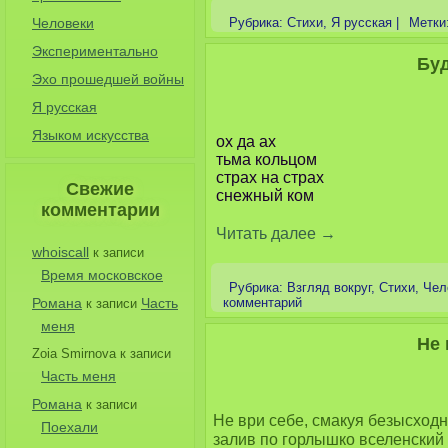
Человеки
Рубрика:
Стихи
,
Я русская
|
Метки
Экспериментально
Бу
Эхо прошедшей войны
Я русская
Языком искусства
ох да ах
тьма кольцом
страх на страх
Свежие
снежный ком
комментарии
Читать далее
→
whoiscall
к записи
Время московское
Рубрика:
Взгляд вокруг
,
Стихи
,
Чел
Романа
Часть
комментарий
к записи
меня
Не 
Zoia Smirnova
к записи
Часть меня
Романа
к записи
Не ври себе, смакуя безысходно
Поехали
залив по горлышко вселенский 