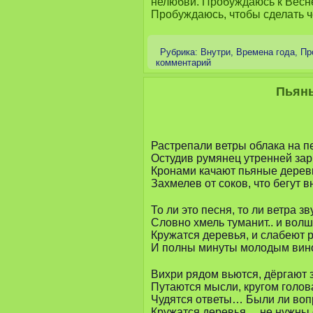
нелюбви. Пробуждаюсь к Весне,
Пробуждаюсь, чтобы сделать ч
Рубрика:
Внутри
,
Времена года
,
Пр
комментарий
Пьян
Растрепали ветры облака на п
Остудив румянец утренней зар
Кронами качают пьяные дерев
Захмелев от соков, что бегут в
То ли это песня, то ли ветра з
Словно хмель туманит.. и вол
Кружатся деревья, и слабеют р
И полны минуты молодым вин
Вихри рядом вьются, дёргают з
Путаются мысли, кругом голо
Чудятся ответы… Были ли во
Кружатся деревья… не нужны 