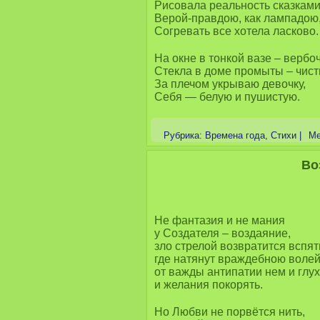
Рисовала реальность сказками
Верой-правдою, как лампадою
Согревать все хотела ласково.
На окне в тонкой вазе – вербоч
Стекла в доме промыты – чист
За плечом укрываю девочку,
Себя — белую и пушистую.
Рубрика:
Времена года
,
Стихи
|
Ме
Во
Не фантазия и не мания
у Создателя – воздаяние,
зло стрелой возвратится вспят
где натянут враждебною волей
от важды антипатии нем и глух
и желания покорять.
Но Любви не порвётся нить,