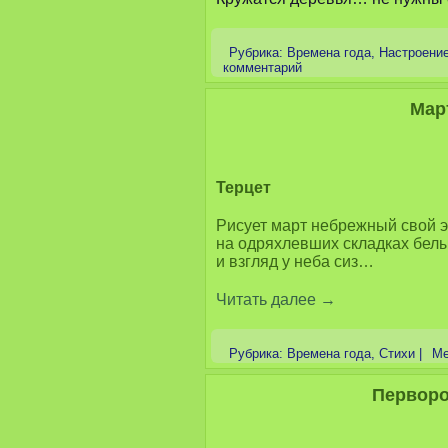
Рубрика:
Времена года
,
Настроени
комментарий
Мар
Терцет
Рисует март небрежный свой э
на одряхлевших складках белы
и взгляд у неба сиз…
Читать далее
→
Рубрика:
Времена года
,
Стихи
|
Ме
Первор