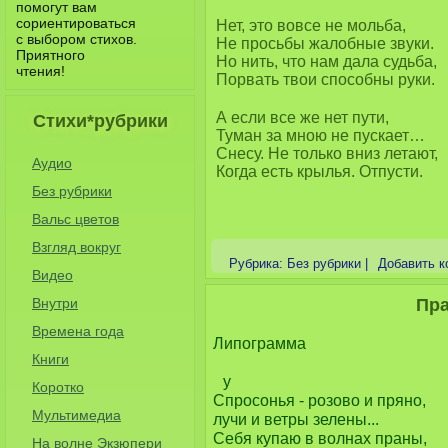
помогут вам
сориентироваться
Нет, это вовсе не мольба,
с выбором стихов.
Не просьбы жалобные звуки.
Приятного
Но нить, что нам дала судьба,
чтения!
Порвать твои способны руки.
А если все же нет пути,
Стихи*рубрики
Туман за мною не пускает…
Снесу. Не только вниз летают,
Аудио
Когда есть крылья. Отпусти.
Без рубрики
Вальс цветов
Взгляд вокруг
Рубрика:
Без рубрики
|
Добавить к
Видео
Внутри
Пр
Времена года
Липограмма

Книги
у

Коротко
Спросонья - розово и пряно,

Мультимедиа
лучи и ветры зелены...

Себя купаю в волнах праны,

На волне Экзюпери