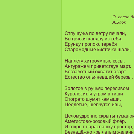
О, весна б
А.Блок
Отпущу-ка по ветру печали,
Вытрясая хандру из себя,
Ерунду пропою, теребя
Старомодные кисточки шали,
Наплету хитроумные косы,
Антуражем приветствуя март.
Беззаботный охватит азарт
Естество опьяневшей берёзы.
Золотое в ручьях переливом
Куролесит, и утром в тиши
Отогрето шумят камыши,
Неодетые, шепчутся ивы,
Целомудренно скрыты тумано
Аметистово-розовый флёр.
И открыт нараспашку простор,
Безнадёжно крылатым желанн