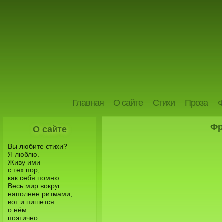
Главная
О сайте
Стихи
Проза
Фр
О сайте
Вы любите стихи?
Я люблю.
Живу ими
с тех пор,
как себя помню.
Весь мир вокруг
наполнен ритмами,
вот и пишется
о нём
поэтично.