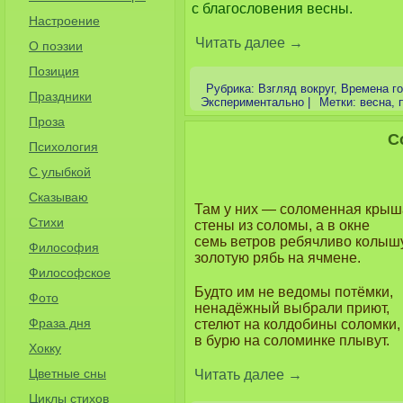
с благословения весны.

Настроение
Читать далее 
→
О поэзии
Позиция
Рубрика:
Взгляд вокруг
,
Времена г
Праздники
Экспериментально
|
Метки:
весна
,
Проза
С
Психология
С улыбкой
Сказываю
Там у них — соломенная крыш
Стихи
стены из соломы, а в окне
семь ветров ребячливо колыш
Философия
золотую рябь на ячмене.
Философское
Будто им не ведомы потёмки,
Фото
ненадёжный выбрали приют,
Фраза дня
стелют на колдобины соломки,
в бурю на соломинке плывут.
Хокку
Цветные сны
Читать далее
→
Циклы стихов