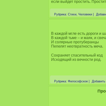
если выйдет простить. Простит
Рубрика:
Стихи
,
Человеки
|
Добави
В каждой мгле есть дороги и ш
В каждой тьме – и маяк, и свеч
И солярные протуберанцы
Пепелят неотвратность меча.
Сохраняет спасительный код
Исходящий из вечности род.
Рубрика:
Философское
|
Добавить
Про