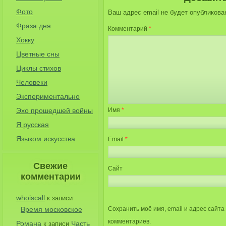
Фото
Ваш адрес email не будет опубликова
Фраза дня
Комментарий
*
Хокку
Цветные сны
Циклы стихов
Человеки
Экспериментально
Эхо прошедшей войны
Имя
*
Я русская
Языком искусства
Email
*
Свежие
Сайт
комментарии
whoiscall
к записи
Время московское
Сохранить моё имя, email и адрес сайт
комментариев.
Романа
Часть
к записи