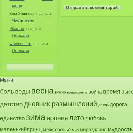
меня
Zoia Smirnova
к записи
Часть меня
Романа
к записи
Поехали
whoiscall.ru
к записи
Поехали
Метки
весна
боль
веды
время
выс
война
вкусно
возвращение
дневник размышлений
детство
дорога
дождь
зима
лето
ирония
любовь
единство
маленькийпринц
мудрость
межсезонье
мироздание
мир