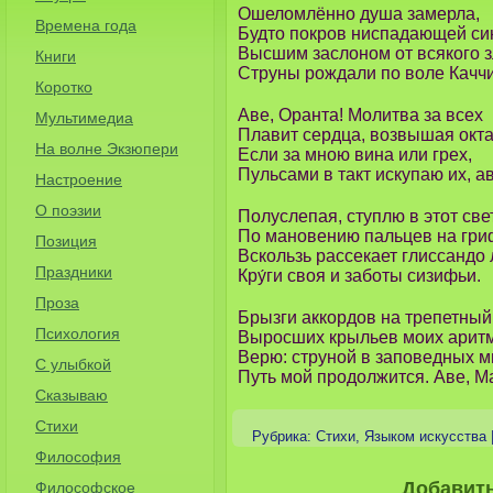
Ошеломлённо душа замерла,
Времена года
Будто покров ниспадающей си
Высшим заслоном от всякого 
Книги
Струны рождали по воле Качч
Коротко
Аве, Оранта! Молитва за всех
Мультимедиа
Плавит сердца, возвышая окт
На волне Экзюпери
Если за мною вина или грех,
Пульсами в такт искупаю их, ав
Настроение
О поэзии
Полуслепая, ступлю в этот све
По мановению пальцев на гри
Позиция
Вскользь рассекает глиссандо 
Праздники
Кру́ги своя и заботы сизифьи.
Проза
Брызги аккордов на трепетный
Психология
Выросших крыльев моих арит
Верю: струной в заповедных м
С улыбкой
Путь мой продолжится. Аве, М
Сказываю
Стихи
Рубрика:
Стихи
,
Языком искусства
Философия
Добавит
Философское