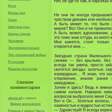
Нет, не где-то там, в парсеках
Фото
Фраза дня
Не они ли иногда прорывают
чувством дежавю или необъя
Хокку
А быть может то, что было 
Цветные сны
миров? Вот Оно и не прижило
А быть может, вдохновение,
Циклы стихов
это тоже знак оттуда, из иного
Человеки
Мне кажется, стоит только 
откроется мне….
Экспериментально
Эхо прошедшей войны
Звёздная страна Маленьког
синеве — без крыльев, без
Я русская
всегда так умела, просто з
Языком искусства
светятся звёзды: золотые, с
изумрудные… Я знаю, что ка
откровение, знание ранее 
Свежие
неведомое…
комментарии
Зачем я здесь? Ведь я земная
самом начале. Наверно нев
вопросов выбросило меня Сю
whoiscall
к записи
Вот и Он… Золотые волосы, т
Время московское
наивностью и мудростью истин
— Здравствуй! Я всегда верил
Романа
Часть
к записи