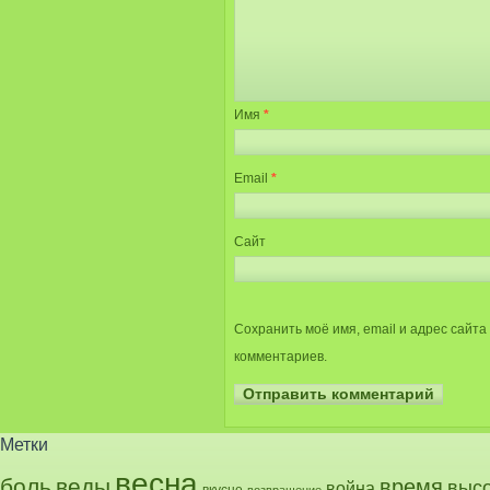
Имя
*
Email
*
Сайт
Сохранить моё имя, email и адрес сайт
комментариев.
Метки
весна
боль
веды
время
выс
война
вкусно