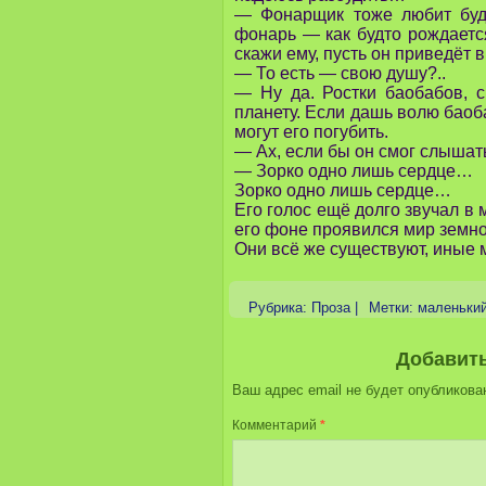
— Фонарщик тоже любит буди
фонарь — как будто рождаетс
скажи ему, пусть он приведёт
— То есть — свою душу?..
— Ну да. Ростки баобабов, с
планету. Если дашь волю баоб
могут его погубить.
— Ах, если бы он смог слыша
— Зорко одно лишь сердце…
Зорко одно лишь сердце…
Его голос ещё долго звучал в 
его фоне проявился мир зем
Они всё же существуют, иные 
Рубрика:
Проза
|
Метки:
маленьки
Добавит
Ваш адрес email не будет опубликова
Комментарий
*