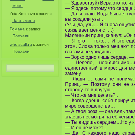
— Здравствуй) Вера это то, из 
меня
— Я здесь, потому что сердце
— Да, я знаю: Вода бывает нуж
Zoia Smirnova
к записи
вы создали узы…
Часть меня
(Узы, да, узы… Я снова ощути
Романа
к записи
связывает меня с ….)
Маленький принц кивнул: «Он
Поехали
— Я его — тоже… И это ещё 
whoiscall.ru
к записи
этом. Слова только мешают по
Поехали
глазами не увидишь…
— Зорко одно лишь сердце, — 
— Нелепо, необъяснимо
единственный в мире: для ме
замену.
— Люди … сами не понимают
Принц. — Поэтому они не зн
сторону, то в другую…
— Что же мне делать?..
— Когда даёшь себя приручить
мире совершенства…
— А твоя роза — она ведь так
знаешь несмотря на её четы
— Ты видишь сердцем…Но у ка
— И он не может…
— Да. С каждого надо спраш