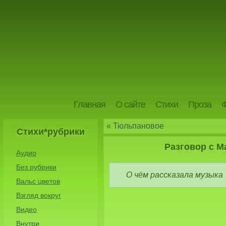
Главная
О сайте
Стихи
Проза
«
Тюльпановое
Стихи*рубрики
Разговор с 
Аудио
Без рубрики
О чём рассказала музыка
Вальс цветов
Взгляд вокруг
Видео
Внутри