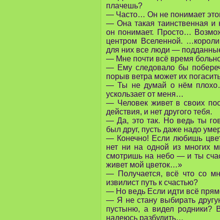
плачешь?
— Часто… Он не понимает эт
— Она такая таинственная и 
он понимает. Просто… Возможн
центром Вселенной. …короли
для них все люди — подданны
— Мне почти всё время боль
— Ему следовало бы побереч
порыв ветра может их погаси
— Ты не думай о нём плохо
ускользает от меня…
— Человек живет в своих пос
действия, и нет другого тебя.
— Да, это так. Но ведь ты го
был друг, пусть даже надо умер
— Конечно! Если любишь цве
нет ни на одной из многих м
смотришь на небо — и ты счас
живет мой цветок…»
— Получается, всё что со м
извилист путь к счастью?
— Но ведь Если идти всё прям
— Я не стану выбирать друг
пустыню, а видел родники? 
надеюсь разбудить…