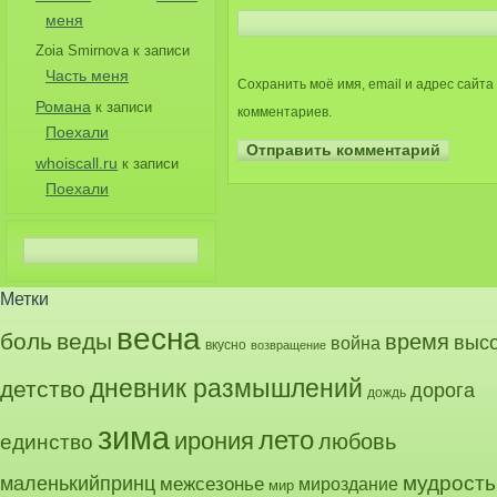
меня
Zoia Smirnova
к записи
Часть меня
Сохранить моё имя, email и адрес сайт
Романа
к записи
комментариев.
Поехали
whoiscall.ru
к записи
Поехали
Метки
весна
боль
веды
время
выс
война
вкусно
возвращение
дневник размышлений
детство
дорога
дождь
зима
лето
ирония
любовь
единство
маленькийпринц
мудрость
межсезонье
мироздание
мир