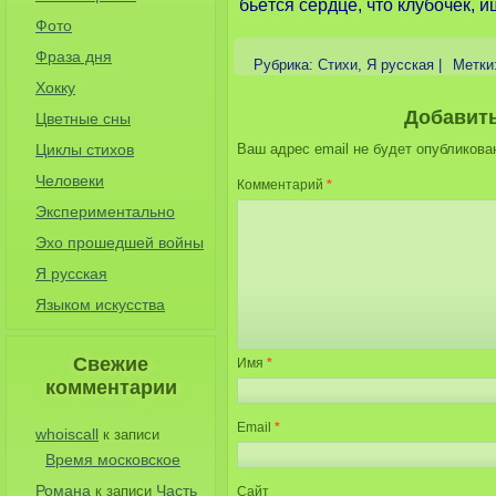
бьётся сердце, что клубочек, и
Фото
Фраза дня
Рубрика:
Стихи
,
Я русская
|
Метки
Хокку
Добавит
Цветные сны
Циклы стихов
Ваш адрес email не будет опубликова
Человеки
Комментарий
*
Экспериментально
Эхо прошедшей войны
Я русская
Языком искусства
Свежие
Имя
*
комментарии
Email
*
whoiscall
к записи
Время московское
Романа
Часть
к записи
Сайт