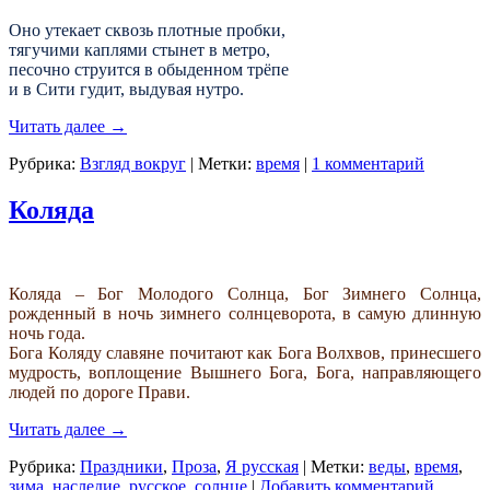
Оно утекает сквозь плотные пробки,
тягучими каплями стынет в метро,
песочно струится в обыденном трёпе
и в Сити гудит, выдувая нутро.
Читать далее
→
Рубрика:
Взгляд вокруг
|
Метки:
время
|
1 комментарий
Коляда
Коляда – Бог Молодого Солнца, Бог Зимнего Солнца,
рожденный в ночь зимнего солнцеворота, в самую длинную
ночь года.
Бога Коляду славяне почитают как Бога Волхвов, принесшего
мудрость,
воплощение Вышнего Бога, Бога, направляющего
людей по дороге Прави.
Читать далее
→
Рубрика:
Праздники
,
Проза
,
Я русская
|
Метки:
веды
,
время
,
зима
,
наследие
,
русское
,
солнце
|
Добавить комментарий