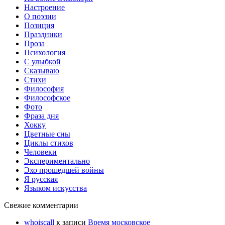
Настроение
О поэзии
Позиция
Праздники
Проза
Психология
С улыбкой
Сказываю
Стихи
Философия
Философское
Фото
Фраза дня
Хокку
Цветные сны
Циклы стихов
Человеки
Экспериментально
Эхо прошедшей войны
Я русская
Языком искусства
Свежие комментарии
whoiscall
к записи
Время московское