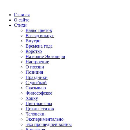
Главная
О сайте
Стихи
Вальс цветов
Взгляд вокруг
Внутри
Времена года
Коротко
На волне Экзюпери
Настроение
О поэзии
Позиция
Праздники
С улыбкой
Сказываю
Философское
Хокку
Цветные сны
Циклы стихов
Человеки
Экспериментально
Эхо прошедшей войны
Я русская