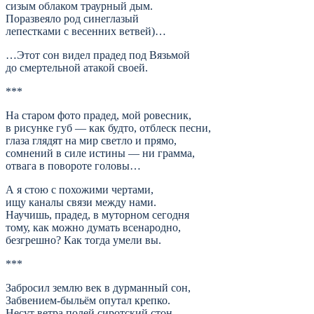
сизым облаком траурный дым.
Поразвеяло род синеглазый
лепестками с весенних ветвей)…
…Этот сон видел прадед под Вязьмой
до смертельной атакой своей.
***
На старом фото прадед, мой ровесник,
в рисунке губ — как будто, отблеск песни,
глаза глядят на мир светло и прямо,
сомнений в силе истины — ни грамма,
отвага в повороте головы…
А я стою с похожими чертами,
ищу каналы связи между нами.
Научишь, прадед, в муторном сегодня
тому, как можно думать всенародно,
безгрешно? Как тогда умели вы.
***
Забросил землю век в дурманный сон,
Забвением-быльём опутал крепко.
Несут ветра полей сиротский стон,