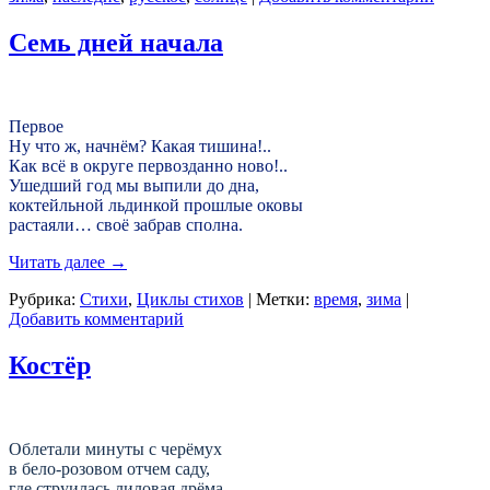
Семь дней начала
Первое
Ну что ж, начнём? Какая тишина!..
Как всё в округе первозданно ново!..
Ушедший год мы выпили до дна,
коктейльной льдинкой прошлые оковы
растаяли… своё забрав сполна.
Читать далее
→
Рубрика:
Стихи
,
Циклы стихов
|
Метки:
время
,
зима
|
Добавить комментарий
Костёр
Облетали минуты с черёмух
в бело-розовом отчем саду,
где струилась лиловая дрёма,