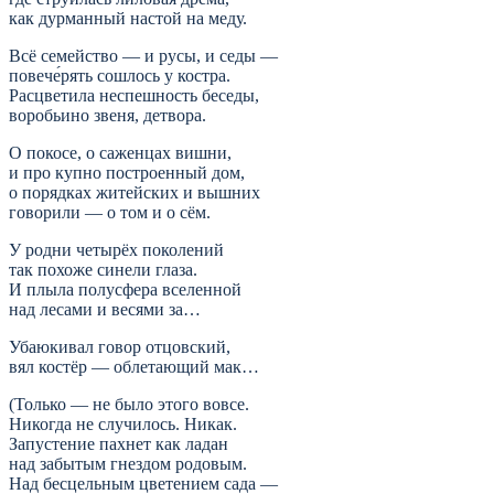
как дурманный настой на меду.
Всё семейство — и русы, и седы —
повече́рять сошлось у костра.
Расцветила неспешность беседы,
воробьино звеня, детвора.
О покосе, о саженцах вишни,
и про купно построенный дом,
о порядках житейских и вышних
говорили — о том и о сём.
У родни четырёх поколений
так похоже синели глаза.
И плыла полусфера вселенной
над лесами и весями за…
Убаюкивал говор отцовский,
вял костёр — облетающий мак…
(Только — не было этого вовсе.
Никогда не случилось. Никак.
Запустение пахнет как ладан
над забытым гнездом родовым.
Над бесцельным цветением сада —