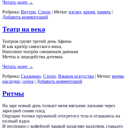
Читать далее
→
Рубрика:
Внутри
,
Стихи
|
Метки:
взгляд
,
время
,
память
|
Добавить комментарий
Театр на века
Театром грезят третий день Афины
И как крате́р самосского вина,
Наполнен театрóн смешеньем дивным
Мечты и лицедейства дотемна.
Читать далее
→
Рубрика:
Сказываю
,
Стихи
,
Языком искусства
|
Метки:
время
,
наследие
,
сцена
|
Добавить комментарий
Ритмы
На заре новый день толкает меня мягкими лапками через
заросший снами плед.
Ощущаю толчки пружиной отогретого тела и отзываюсь на
полный вздох
И неспешно с кофейной чашкой разделяю раздумия, стаккато