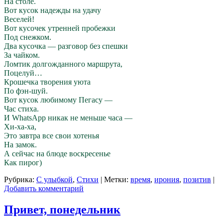
На столе.
Вот кусок надежды на удачу
Веселей!
Вот кусочек утренней пробежки
Под снежком.
Два кусочка — разговор без спешки
За чайком.
Ломтик долгожданного маршрута,
Поцелуй…
Крошечка творения уюта
По фэн-шуй.
Вот кусок любимому Пегасу —
Час стиха.
И WhatsApp никак не меньше часа —
Хи-ха-ха,
Это завтра все свои хотенья
На замок.
А сейчас на блюде воскресенье
Как пирог)
Рубрика:
С улыбкой
,
Стихи
|
Метки:
время
,
ирония
,
позитив
|
Добавить комментарий
Привет, понедельник