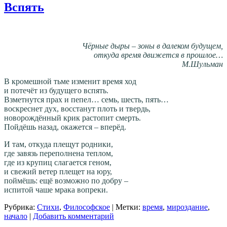
Вспять
Чёрные дыры – зоны в далеком будущем,
откуда время движется в прошлое…
М.Шульман
В кромешной тьме изменит время ход
и потечёт из будущего вспять.
Взметнутся прах и пепел… семь, шесть, пять…
воскреснет дух, восстанут плоть и твердь,
новорождённый крик растопит смерть.
Пойдёшь назад, окажется – вперёд.
И там, откуда плещут родники,
где завязь переполнена теплом,
где из крупиц слагается геном,
и свежий ветер плещет на юру,
поймёшь: ещё возможно по добру –
испитой чаше мрака вопреки.
Рубрика:
Стихи
,
Философское
|
Метки:
время
,
мироздание
,
начало
|
Добавить комментарий