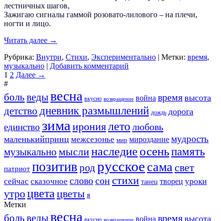
лестничных шагов,
Зажигаю сигналы гаммой розовато-лилового – на плечи,
ногти и лицо.
Читать далее
→
Рубрика:
Внутри
,
Стихи
,
Экспериментально
|
Метки:
время
,
музыкально
|
Добавить комментарий
1
2
Далее →
#
весна
боль
веды
время
высота
война
вкусно
возвращение
дневник размышлений
детство
дорога
дождь
зима
лето
ирония
любовь
единство
мудрость
маленькийпринц
межсезонье
мироздание
мир
осень
наследие
память
мысли
музыкально
русское
позитив
сама
свет
род
патриот
стихи
слово
сон
сейчас
сказочное
уроки
творец
танец
цвета
утро
цветы
я
Метки
весна
боль
веды
время
высота
война
вкусно
возвращение