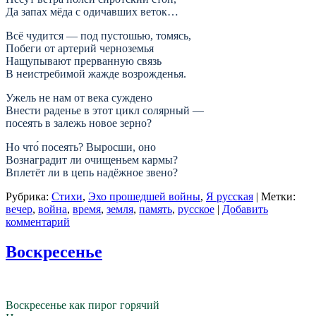
Да запах мёда с одичавших веток…
Всё чудится — под пустошью, томясь,
Побеги от артерий черноземья
Нащупывают прерванную связь
В неистребимой жажде возрожденья.
Ужель не нам от века суждено
Внести раденье в этот цикл солярный —
посеять в залежь новое зерно?
Но что́ посеять? Выросши, оно
Вознаградит ли очищеньем кармы?
Вплетёт ли в цепь надёжное звено?
Рубрика:
Стихи
,
Эхо прошедшей войны
,
Я русская
|
Метки:
вечер
,
война
,
время
,
земля
,
память
,
русское
|
Добавить
комментарий
Воскресенье
Воскресенье как пирог горячий