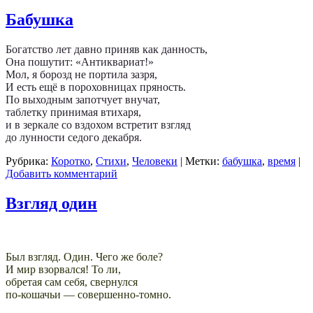
Бабушка
Богатство лет давно приняв как данность,
Она пошутит: «Антиквариат!»
Мол, я борозд не портила зазря,
И есть ещё в пороховницах пряность.
По выходным запотчует внучат,
таблетку принимая втихаря,
и в зеркале со вздохом встретит взгляд
до лунности седого декабря.
Рубрика:
Коротко
,
Стихи
,
Человеки
|
Метки:
бабушка
,
время
|
Добавить комментарий
Взгляд один
Был взгляд. Один. Чего же боле?
И мир взорвался! То ли,
обретая сам себя, свернулся
по-кошачьи — совершенно-томно.