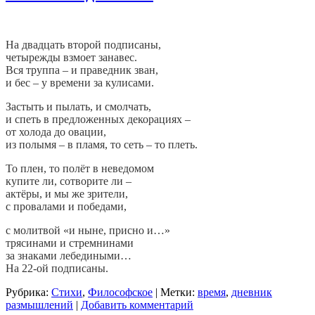
На двадцать второй подписаны,
четырежды взмоет занавес.
Вся труппа – и праведник зван,
и бес – у времени за кулисами.
Застыть и пылать, и смолчать,
и спеть в предложенных декорациях –
от холода до овации,
из полымя – в пламя, то сеть – то плеть.
То плен, то полёт в неведомом
купите ли, сотворите ли –
актёры, и мы же зрители,
с провалами и победами,
с молитвой «и ныне, присно и…»
трясинами и стремнинами
за знаками лебедиными…
На 22-ой подписаны.
Рубрика:
Стихи
,
Философское
|
Метки:
время
,
дневник
размышлений
|
Добавить комментарий