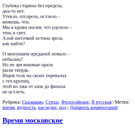
Глубока старина без предела,
дна-то нет.
Утекло, отгорело, истлело –
можешь, чти.
Мы в крови носим, что уцелело –
тень и свет.
Алой ниточкой истина зрела,
как найти?
О минувшем преданий немало –
небылиц?
Но не зря вековые орала
рыли твердь.
Ищем толк на своих перевалах
с тех крупиц,
чтоб во лжи от азов до финала
не истлеть.
Рубрика:
Сказываю
,
Стихи
,
Философское
,
Я русская
|
Метки:
время
,
мудрость
,
наследие
,
род
|
Добавить комментарий
Время московское