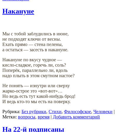
Накануне
Мы с тобой заблудились в июне,
не подходят ключи от весны.
Ехать прямо — стена пелены,
а остаться — засесть в накануне.
Накануне по вкусу чудное —
кисло-сладкое, горечь ли, соль?
Поперёк, параллельно ли, вдоль
надо плыть в этом смутном настое?
Не понять — изнутри или сверху
жарко-острое это «вот-вот»…
Но ведь есть тут какой-нибудь брод!
И ведь кто-то мы есть на поверку.
Рубрика:
Без рубрики
,
Стихи
,
Философское
,
Человеки
|
Метки:
вопросы
,
время
|
Добавить комментарий
На 22-й подписаны