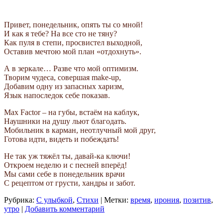
Привет, понедельник, опять ты со мной!
И как я тебе? На все сто не тяну?
Как пуля в степи, просвистел выходной,
Оставив мечтою мой план «отдохнуть».
А в зеркале… Разве что мой оптимизм.
Творим чудеса, совершая make-up,
Добавим одну из запасных харизм,
Язык напоследок себе показав.
Mах Factor – на губы, встаём на каблук,
Наушники на душу льют благодать.
Мобильник в карман, неотлучный мой друг,
Готова идти, видеть и побеждать!
Не так уж тяжёл ты, давай-ка ключи!
Откроем неделю и с песней вперёд!
Мы сами себе в понедельник врачи
С рецептом от грусти, хандры и забот.
Рубрика:
С улыбкой
,
Стихи
|
Метки:
время
,
ирония
,
позитив
,
утро
|
Добавить комментарий