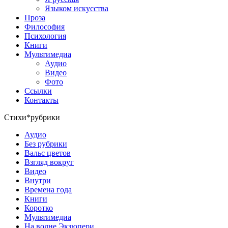
Языком искусства
Проза
Философия
Психология
Книги
Мультимедиа
Аудио
Видео
Фото
Ссылки
Контакты
Стихи*рубрики
Аудио
Без рубрики
Вальс цветов
Взгляд вокруг
Видео
Внутри
Времена года
Книги
Коротко
Мультимедиа
На волне Экзюпери