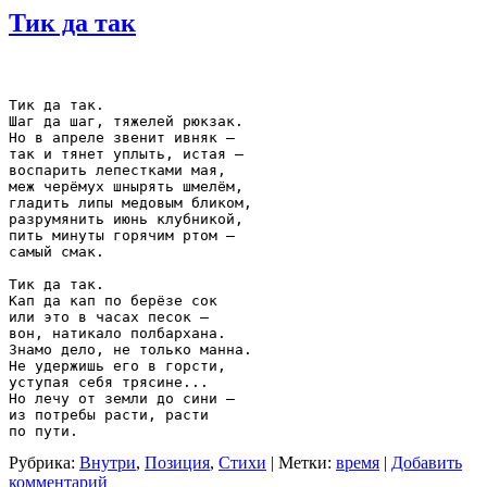
Тик да так
Тик да так.

Шаг да шаг, тяжелей рюкзак.

Но в апреле звенит ивняк –

так и тянет уплыть, истая –

воспарить лепестками мая,

меж черёмух шнырять шмелём,

гладить липы медовым бликом,

разрумянить июнь клубникой,

пить минуты горячим ртом –

самый смак.

Тик да так.

Кап да кап по берёзе сок

или это в часах песок –

вон, натикало полбархана.

Знамо дело, не только манна.

Не удержишь его в горсти,

уступая себя трясине...

Но лечу от земли до сини –

из потребы расти, расти

Рубрика:
Внутри
,
Позиция
,
Стихи
|
Метки:
время
|
Добавить
комментарий