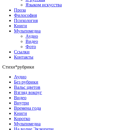
Языком искусства
Проза
Философия
Психология
Книги
Мультимедиа
Аудио
Видео
Фото
Ссылки
Контакты
Стихи*рубрики
Аудио
Без рубрики
Вальс цветов
Взгляд вокруг
Видео
Внутри
Времена года
Книги
Коротко
Мультимедиа
На волне Экзюпери