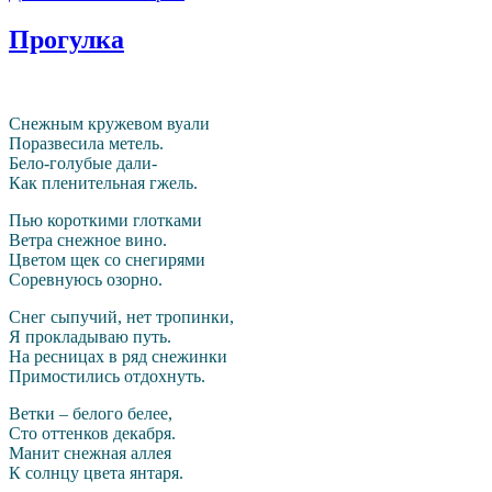
Прогулка
Снежным кружевом вуали
Поразвесила метель.
Бело-голубые дали-
Как пленительная гжель.
Пью короткими глотками
Ветра снежное вино.
Цветом щек со снегирями
Соревнуюсь озорно.
Снег сыпучий, нет тропинки,
Я прокладываю путь.
На ресницах в ряд снежинки
Примостились отдохнуть.
Ветки – белого белее,
Сто оттенков декабря.
Манит снежная аллея
К солнцу цвета янтаря.