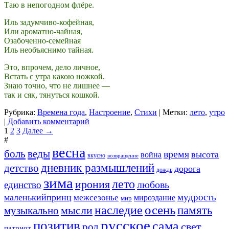
Таю в непогодном флёре.
Иль задумчиво-кофейная,
Или ароматно-чайная,
Озабоченно-семейная
Иль необъяснимо тайная.
Это, впрочем, дело личное,
Встать с утра какою ножкой.
Знаю точно, что не лишнее —
так и сяк, тянуться кошкой.
Рубрика:
Времена года
,
Настроение
,
Стихи
|
Метки:
лето
,
утро
|
Добавить комментарий
1
2
3
Далее →
#
весна
боль
веды
время
высота
война
вкусно
возвращение
дневник размышлений
детство
дорога
дождь
зима
лето
ирония
любовь
единство
мудрость
маленькийпринц
межсезонье
мироздание
мир
осень
наследие
память
мысли
музыкально
русское
позитив
сама
свет
род
патриот