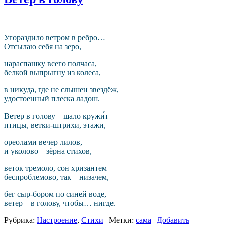
Угораздило ветром в ребро…
Отсылаю себя на зеро,
нараспашку всего полчаса,
белкой выпрыгну из колеса,
в никуда, где не слышен звездёж,
удостоенный плеска ладош.
Ветер в голову – шало кружи́т –
птицы, ветки-штрихи, этажи,
ореолами вечер лилов,
и уколово – зёрна стихов,
веток тремоло, сон хризантем –
беспроблемово, так – низачем,
бег сыр-бором по синей воде,
ветер – в голову, чтобы… нигде.
Рубрика:
Настроение
,
Стихи
|
Метки:
сама
|
Добавить