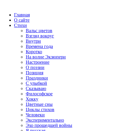
Главная
О сайте
Стихи
Вальс цветов
Взгляд вокруг
Внутри
Времена года
Коротко
На волне Экзюпери
Настроение
О поэзии
Позиция
Праздники
С улыбкой
Сказываю
Философское
Хокку
Цветные сны
Циклы стихов
Человеки
Экспериментально
Эхо прошедшей войны
Я русская