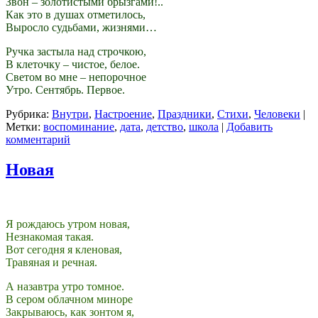
Звон – золотистыми брызгами!..
Как это в душах отметилось,
Выросло судьбами, жизнями…
Ручка застыла над строчкою,
В клеточку – чистое, белое.
Светом во мне – непорочное
Утро. Сентябрь. Первое.
Рубрика:
Внутри
,
Настроение
,
Праздники
,
Стихи
,
Человеки
|
Метки:
воспоминание
,
дата
,
детство
,
школа
|
Добавить
комментарий
Новая
Я рождаюсь утром новая,
Незнакомая такая.
Вот сегодня я кленовая,
Травяная и речная.
А назавтра утро томное.
В сером облачном миноре
Закрываюсь, как зонтом я,