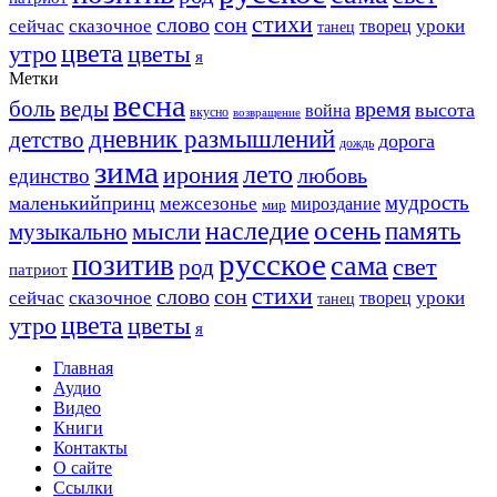
стихи
слово
сон
сейчас
сказочное
уроки
творец
танец
цвета
утро
цветы
я
Метки
весна
боль
веды
время
высота
война
вкусно
возвращение
дневник размышлений
детство
дорога
дождь
зима
лето
ирония
любовь
единство
мудрость
маленькийпринц
межсезонье
мироздание
мир
осень
наследие
память
мысли
музыкально
русское
позитив
сама
свет
род
патриот
стихи
слово
сон
сейчас
сказочное
уроки
творец
танец
цвета
утро
цветы
я
Главная
Аудио
Видео
Книги
Контакты
О сайте
Ссылки