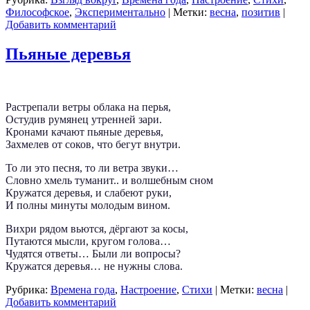
Философское
,
Экспериментально
|
Метки:
весна
,
позитив
|
Добавить комментарий
Пьяные деревья
Растрепали ветры облака на перья,
Остудив румянец утренней зари.
Кронами качают пьяные деревья,
Захмелев от соков, что бегут внутри.
То ли это песня, то ли ветра звуки…
Словно хмель туманит.. и волшебным сном
Кружатся деревья, и слабеют руки,
И полны минуты молодым вином.
Вихри рядом вьются, дёргают за косы,
Путаются мысли, кругом голова…
Чудятся ответы… Были ли вопросы?
Кружатся деревья… не нужны слова.
Рубрика:
Времена года
,
Настроение
,
Стихи
|
Метки:
весна
|
Добавить комментарий