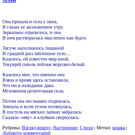
Она пришла и села у окна,
В глазах ее заснеженное утро
Зеркально отразилось, и она
В нем растворилась мысленно как будто.
Тягуче наполнялось тишиной
И грацией расслабленное тело…
Казалось, ей известен мир иной,
Текущий сквозь пейзаж морозно-белый.
Казалось мне, что именно она
Взяла и время здесь остановила,
Что ею в назидание дана
Мгновения целительная сила.
Потом она неслышно поднялась,
Зевнула и всем телом потянулась,
В постель на мягких лапках забралась:
Сказала «мяу» и клубком свернулась.
Рубрика:
Взгляд вокруг
,
Настроение
,
Стихи
|
Метки:
кошка
|
Добавить комментарий