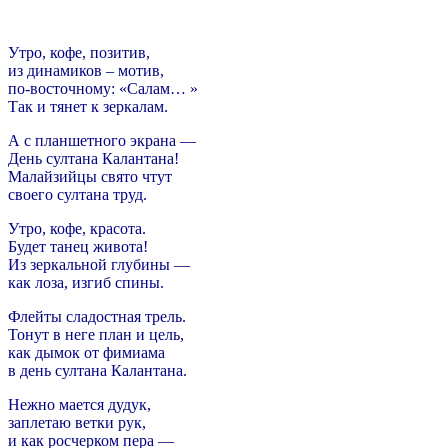
Утро, кофе, позитив,
из динамиков – мотив,
по-восточному: «Салам… »
Так и тянет к зеркалам.
А с планшетного экрана —
День султана Калантана!
Малайзийцы свято чтут
своего султана труд.
Утро, кофе, красота.
Будет танец живота!
Из зеркальной глубины —
как лоза, изгиб спины.
Флейты сладостная трель.
Тонут в неге план и цель,
как дымок от фимиама
в день султана Калантана.
Нежно мается дудук,
заплетаю ветки рук,
и как росчерком пера —