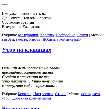
***
Импульс нежности: ты, я…
День окутан теплом и лаской.
Состояние объятия —
Ежедневно. Ежечасно…
Рубрика:
Без рубрики
,
Коротко
,
Настроение
,
Стихи
|
Метки:
вдвоём
,
вместе
,
мысли
|
Добавить комментарий
Утро на клавишах
Осенний день подносят на ладони
прохладного кленового листа.
Сегодня я отвязанно не та,
Что накануне… Утро полутОнит
сонату, что ещё не прожита…
Рубрика:
Коротко
,
Настроение
,
Стихи
|
Метки:
осень
,
сама
,
утро
|
Добавить комментарий
Ветер в голову