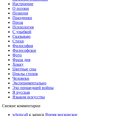
Настроение
О поэзии
Позиция
Праздники
Проза
Психология
С улыбкой
Сказываю
Стихи
Философия
Философское
Фото
Фраза дня
Хокку
Цветные сны
Циклы стихов
Человеки
Экспериментально
Эхо прошедшей войны
Я русская
Языком искусства
Свежие комментарии
whoiscall
к записи
Время московское