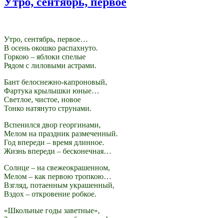
Утро, сентябрь, первое
Утро, сентябрь, первое…
В осень окошко распахнуто.
Горкою – яблоки спелые
Рядом с лиловыми астрами.
Бант белоснежно-капроновый,
Фартука крылышки юные…
Светлое, чистое, новое
Тонко натянуто струнами.
Вспенился двор георгинами,
Мелом на праздник размеченный.
Год впереди – время длинное.
Жизнь впереди – бесконечная…
Солнце – на свежеокрашенном,
Мелом – как первою тропкою…
Взгляд, потаенным украшенный,
Вздох – откровение робкое.
«Школьные годы заветные»,