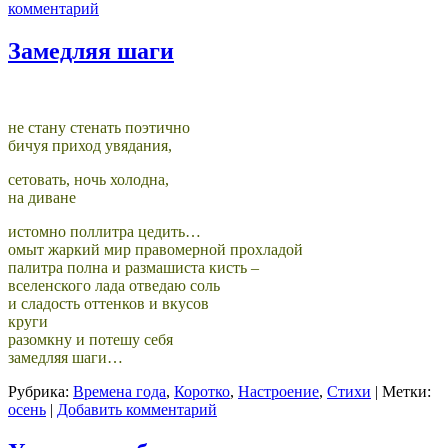
комментарий
Замедляя шаги
не стану стенать поэтично
бичуя приход увядания,
сетовать, ночь холодна,
на диване
истомно поллитра цедить…
омыт жаркий мир правомерной прохладой
палитра полна и размашиста кисть –
вселенского лада отведаю соль
и сладость оттенков и вкусов
круги
разомкну и потешу себя
замедляя шаги…
Рубрика:
Времена года
,
Коротко
,
Настроение
,
Стихи
|
Метки:
осень
|
Добавить комментарий