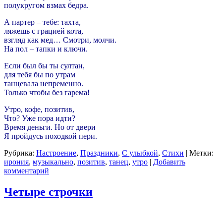
полукругом взмах бедра.
А партер – тебе: тахта,
ляжешь с грацией кота,
взгляд как мед… Смотри, молчи.
На пол – тапки и ключи.
Если был бы ты султан,
для тебя бы по утрам
танцевала непременно.
Только чтобы без гарема!
Утро, кофе, позитив,
Что? Уже пора идти?
Время деньги. Но от двери
Я пройдусь походкой пери.
Рубрика:
Настроение
,
Праздники
,
С улыбкой
,
Стихи
|
Метки:
ирония
,
музыкально
,
позитив
,
танец
,
утро
|
Добавить
комментарий
Четыре строчки