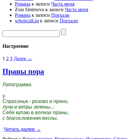
Романа
к записи
Часть меня
Zoia Smirnova
к записи
Часть меня
Романа
к записи
Поехали
whoiscall.ru
к записи
Поехали
Настроение
1
2
3
Далее →
Праны пора
Липограмма

у

Спросонья - розово и пряно,

лучи и ветры зелены...

Себя купаю в волнах праны,

с благословения весны.

Читать далее 
→
Рубрика:
Взгляд вокруг
,
Времена года
,
Настроение
,
Стихи
,