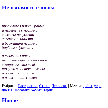
Не означить словом
проснуться ранней ранью
и перетечь с постели
в извивы полусвета,
сплетений ини-яни
и бархатной пастели
дарёного букета…
и с высоты наива
нырнуть в цветок тюльпана
в мирок его лиловый,
тонуть в настое… живы
и аромате… праны
и не означить словом
Рубрика:
Настроение
,
Стихи
,
Человеки
|
Метки:
грёзы
,
утро
,
цветы
|
Добавить комментарий
Новое